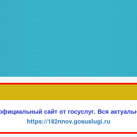
 официальный сайт от госуслуг. Вся актуаль
https://182nnov.gosuslugi.ru